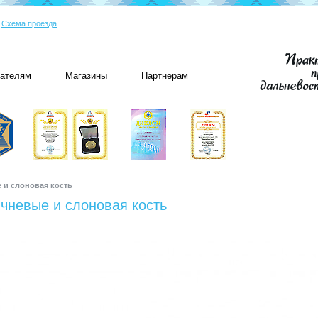
|
Схема проезда
пателям
Магазины
Партнерам
 и слоновая кость
чневые и слоновая кость