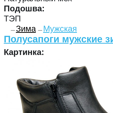
Подошва:
ТЭП
Зима
Мужская
Полусапоги мужские з
Картинка: