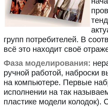
нач
пров
тенд
акту
групп потребителей. В соо
всё это находит своё отраж
Фаза моделирования:
нера
ручной работой, наброски в
на компьютере. Первые наб
исполнении на так называе
пластике модели колодок).