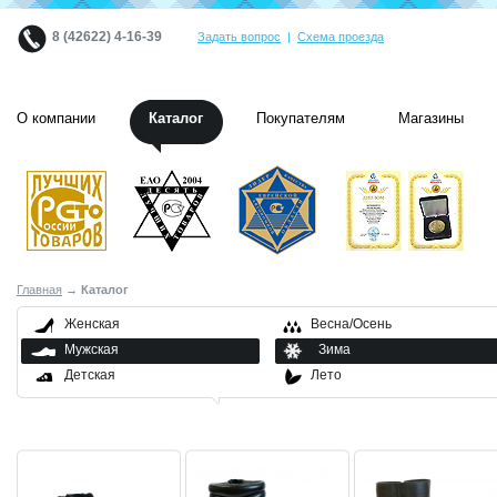
8 (42622) 4-16-39
Задать вопрос
|
Схема проезда
О компании
Каталог
Покупателям
Магазины
Главная
→ Каталог
Женская
Весна/Осень
Мужская
Зима
Детская
Лето