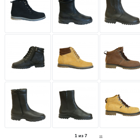
1 из 7
››